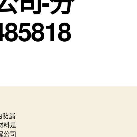
公司-分
5818
的防漏
材料是
程公司