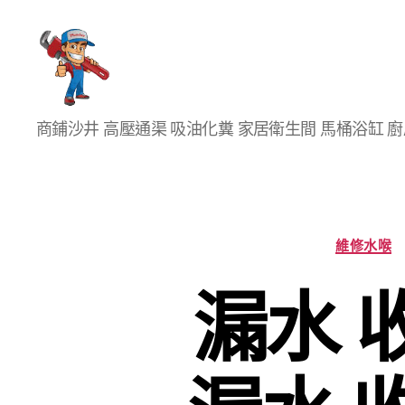
香
商鋪沙井 高壓通渠 吸油化糞 家居衛生間 馬桶浴缸 
港
通
渠
大
王
維修水喉
漏水 