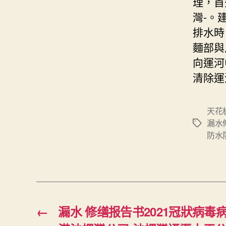
理，首
灣-。
排水時
麵部與
向運河
清除運
天花
漏水
Tags
防水
←
漏水 修缮报告书2021冠狀病毒