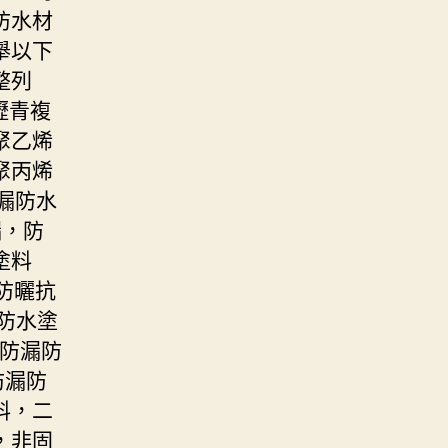
防水材
舉以下
整列
瀝青複
聚乙烯
聚丙烯
漏防水
漏，防
塗料
S防曬抗
防水塗
漏防漏防
防漏防
料，二
，非固