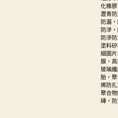
化橡膠
瀝青防
防漏，
防滲，
防滲防
塗料矽
細圖片
膜，高
玻璃纖
胎，聚
烯防扎
聚合物
磚，防