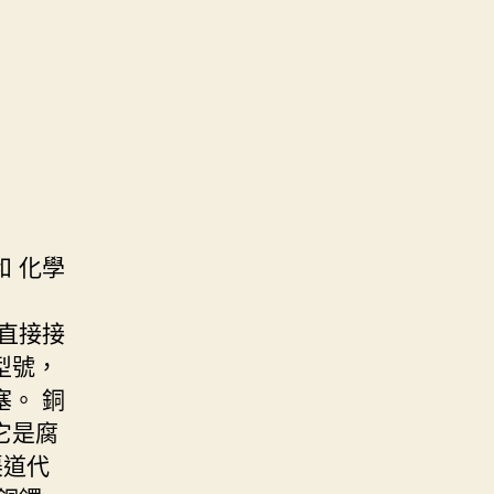
 化學
直接接
型號，
。 銅
它是腐
渠道代