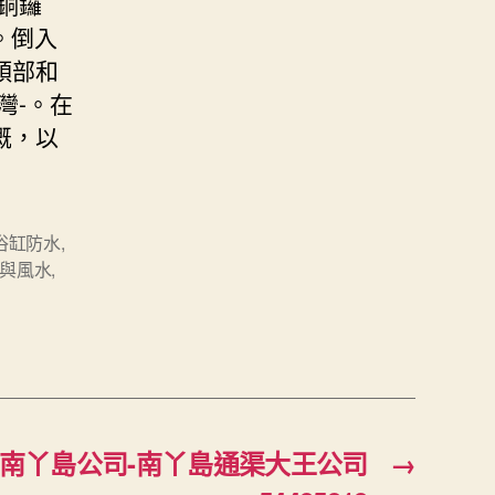
銅鑼
。倒入
頭部和
灣-。在
溉，以
浴缸防水
,
與風水
,
港南丫島公司-南丫島通渠大王公司
→