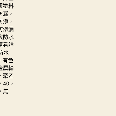
膠塗料
防漏，
防滲，
防滲漏
液防水
請看詳
防水
，有色
金屬輪
，聚乙
40，
，無