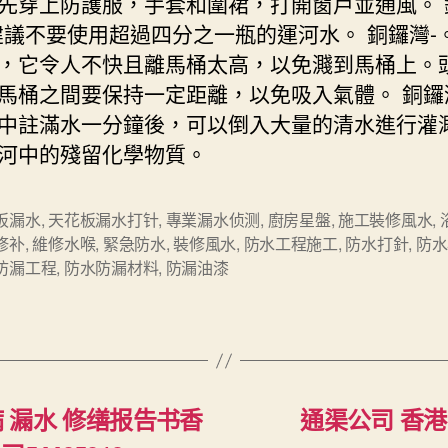
先穿上防護服，手套和圍裙，打開窗戶並通風。 
建議不要使用超過四分之一瓶的運河水。 銅鑼灣-
，它令人不快且離馬桶太高，以免濺到馬桶上。
馬桶之間要保持一定距離，以免吸入氣體。 銅鑼
中註滿水一分鐘後，可以倒入大量的清水進行灌
河中的殘留化學物質。
板漏水
,
天花板漏水打针
,
專業漏水侦测
,
廚房星盤
,
施工裝修風水
,
修补
,
維修水喉
,
緊急防水
,
裝修風水
,
防水工程施工
,
防水打針
,
防水
防漏工程
,
防水防漏材料
,
防漏油漆
病 漏水 修缮报告书香
通渠公司 香