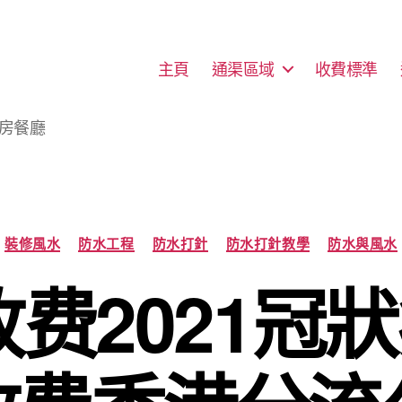
主頁
通渠區域
收費標準
廚房餐廳
Categories
裝修風水
防水工程
防水打針
防水打針教學
防水與風水
收费2021冠