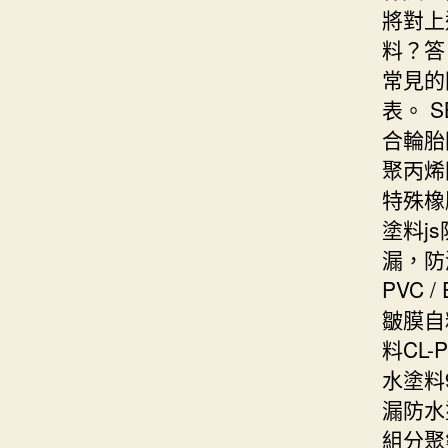
將對上
料？答
常見的
表。 
合輪胎
聚丙烯
特殊橡
塗料j
漏，防
PVC 
皺膜自
料CL
水塗料
漏防水
組分聚