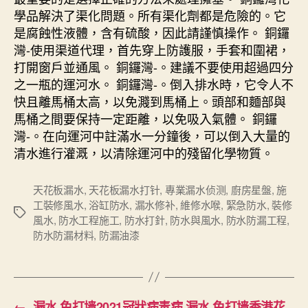
學品解決了渠化問題。所有渠化劑都是危險的。它
是腐蝕性液體，含有硫酸，因此請謹慎操作。 銅鑼
灣-使用渠道代理，首先穿上防護服，手套和圍裙，
打開窗戶並通風。 銅鑼灣-。建議不要使用超過四分
之一瓶的運河水。 銅鑼灣-。倒入排水時，它令人不
快且離馬桶太高，以免濺到馬桶上。頭部和麵部與
馬桶之間要保持一定距離，以免吸入氣體。 銅鑼
灣-。在向運河中註滿水一分鐘後，可以倒入大量的
清水進行灌溉，以清除運河中的殘留化學物質。
天花板漏水
,
天花板漏水打针
,
專業漏水侦测
,
廚房星盤
,
施
工裝修風水
,
浴缸防水
,
漏水修补
,
維修水喉
,
緊急防水
,
裝修
Tags
風水
,
防水工程施工
,
防水打針
,
防水與風水
,
防水防漏工程
,
防水防漏材料
,
防漏油漆
←
漏水 免打墙2021冠狀病毒病 漏水 免打墙香港花