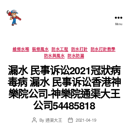
Menu
香
港
通
渠
Categories
維修水喉
裝修風水
防水工程
防水打針
防水打針教學
大
防水與風水
防水防漏
王
漏水 民事诉讼2021冠狀病
毒病 漏水 民事诉讼香港神
樂院公司-神樂院通渠大王
公司54485818
By
通渠大王
2021-04-19
Post
Post
author
date