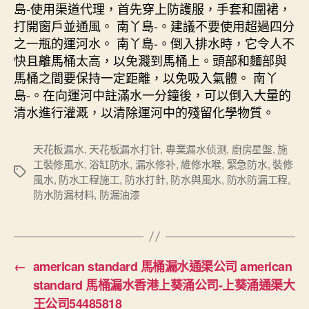
島-使用渠道代理，首先穿上防護服，手套和圍裙，
打開窗戶並通風。 南丫島-。建議不要使用超過四分
之一瓶的運河水。 南丫島-。倒入排水時，它令人不
快且離馬桶太高，以免濺到馬桶上。頭部和麵部與
馬桶之間要保持一定距離，以免吸入氣體。 南丫
島-。在向運河中註滿水一分鐘後，可以倒入大量的
清水進行灌溉，以清除運河中的殘留化學物質。
天花板漏水
,
天花板漏水打针
,
專業漏水侦测
,
廚房星盤
,
施
工裝修風水
,
浴缸防水
,
漏水修补
,
維修水喉
,
緊急防水
,
裝修
Tags
風水
,
防水工程施工
,
防水打針
,
防水與風水
,
防水防漏工程
,
防水防漏材料
,
防漏油漆
←
american standard 馬桶漏水通渠公司 american
standard 馬桶漏水香港上葵涌公司-上葵涌通渠大
王公司54485818