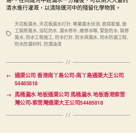
清水進行灌溉，以清除運河中的殘留化學物質。
天花板漏水
,
天花板漏水打针
,
專業漏水侦测
,
廚房星盤
,
施
工裝修風水
,
浴缸防水
,
漏水修补
,
維修水喉
,
緊急防水
,
裝修
Tags
風水
,
防水工程施工
,
防水打針
,
防水與風水
,
防水防漏工程
,
防水防漏材料
,
防漏油漆
←
通渠公司 香港南丫島公司-南丫島通渠大王公司
54485818
→
馬桶漏水 地板通渠公司 馬桶漏水 地板香港索罟
灣公司-索罟灣通渠大王公司54485818