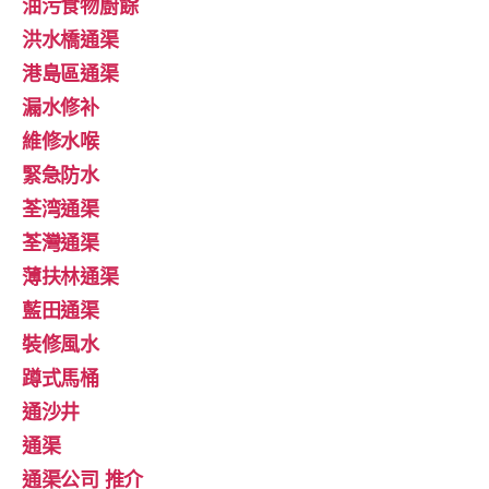
油污食物廚餘
洪水橋通渠
港島區通渠
漏水修补
維修水喉
緊急防水
荃湾通渠
荃灣通渠
薄扶林通渠
藍田通渠
裝修風水
蹲式馬桶
通沙井
通渠
通渠公司 推介