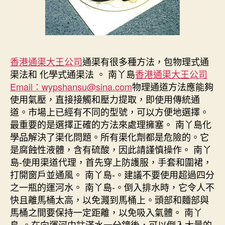
香港通渠大王公司
通渠有很多種方法，包物理式通
渠法和 化學式通渠法 。 南丫島
香港通渠大王公司
Email：wypshansu@sina.com
物理通道方法應能夠
使用氣壓，直接接觸和壓力提取，即使用傳統通
道。市場上已經有不同的型號，可以方便地選擇。
最重要的是選擇正確的方法來處理擁塞。 南丫島化
學品解決了渠化問題。所有渠化劑都是危險的。它
是腐蝕性液體，含有硫酸，因此請謹慎操作。 南丫
島-使用渠道代理，首先穿上防護服，手套和圍裙，
打開窗戶並通風。 南丫島-。建議不要使用超過四分
之一瓶的運河水。 南丫島-。倒入排水時，它令人不
快且離馬桶太高，以免濺到馬桶上。頭部和麵部與
馬桶之間要保持一定距離，以免吸入氣體。 南丫
島-。在向運河中註滿水一分鐘後，可以倒入大量的