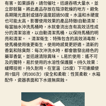
有害。如果誤吞，請勿催吐，迅速吞嚥大量水，並
立即就醫。將此產品存放在陰涼乾燥的地方。避免
長期陽光直射或儲存溫度超過50度。水溫和水硬度
也可能太高。影響使用效果的產品特徵l自動清潔：
每當抽水沖洗馬桶時，水就會流出含有高效活性成
分的清潔溶液，以自動清潔馬桶，以保持馬桶的明
亮和清潔。 。清潔衛生：特殊包含的高效消毒劑，
使馬桶使用後更衛生，使用時感覺更舒適。清新的
香氣和除臭劑：每次沖洗水時，都會散發出綠色的
藥草香氣，並迅速清除異味。 L易於使用：遙不可
及的獨特，易於使用的水溶性保護膜。l持久效果：
緩釋技術，持久耐用。在室溫（25度）下可連續使
用1個月（約300次）l安全和柔軟：性質柔軟，水箱
配件，瓷器表面和下水道無腐蝕。