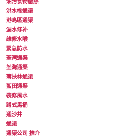
油污食物廚餘
洪水橋通渠
港島區通渠
漏水修补
維修水喉
緊急防水
荃湾通渠
荃灣通渠
薄扶林通渠
藍田通渠
裝修風水
蹲式馬桶
通沙井
通渠
通渠公司 推介