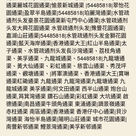
通渠麗城花園通渠|愉景新城通渠 |54485818|翠怡花
園通渠|盈翠半島通渠|54485818|珀麗灣通渠|水管疏
通剂头发豪景花園通渠新屯門中心通渠|水管疏通剂
头发大興花園通渠 水管疏通剂头发|豫豐花園通渠|
嘉湖山莊通渠|54485818|水管疏通剂头发金獅花園
通渠|藍天海岸通渠|香港通渠大王|紅山半島通渠|太
子通渠、水管疏通剂头发長沙灣通渠、荔枝角通
渠、美孚通渠、九龍城通渠、54485818|九龍塘通
渠、黃大仙通渠、彩虹通渠、慈雲山通渠、秀茂坪
通渠、觀塘通渠、|將軍澳通渠、香港通渠大王|寶琳
通渠紅磡通渠 九龍通渠 九龍灣通渠九龍塘通渠 九
龍城通渠 美孚通渠|何文田通渠 西半山通渠 炮台山
通渠,筲箕灣通渠 鑽石山通渠|彩虹通渠 大坑通渠 啟
德通渠|南昌通渠牛頭角通渠 東涌通渠|調景嶺通渠
赤柱通渠 南區通渠|香港通渠 香港仔中心通渠|貝沙
灣通渠 海怡半島通渠|陽明山莊通渠 城市花園通渠|
南豐新邨通渠 鯉景灣通渠|美孚新邨通渠