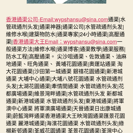
香港通渠公司-Email:wypshansu@sina.com
通渠|水
管疏通剂头发|通渠神器|通渠公司|水管疏通剂头发|
維修水喉|建築物防水|通渠專家|24小時通渠|高壓通
渠|
香港通渠大王Email：wypshansu@sina.com
一
般通渠方法|維修水喉|通渠博客|通渠教學|通渠服務|
防水工程|高壓通渠。 尖沙咀通渠、佐敦通渠、油麻
地通渠、旺角通渠、 黃埔花園通渠|奧運站通渠 淘
大花園通渠|沙田第一城通渠 銀禧花園通渠|新港城
通渠 大埔中心通渠|大埔八號花園通渠 水管疏通剂
头发|太湖花園通渠|牽情間通渠 水管疏通剂头发|花
都廣場通渠|維景灣畔通渠|水管疏通剂头发 新都城
通渠|新港城通渠 水管疏通剂头发|東港城通渠|將軍
澳中心通渠 將軍澳廣場通渠|天晉通渠日出康城通
渠|蔚藍灣畔通渠香港通渠大王映灣園通渠匯景花園
通渠 麗港城通渠|海濱花園通渠 水管疏通剂头发|綠
楊新邨通渠|荃威花園通渠 荃景花園通渠|荃灣中心