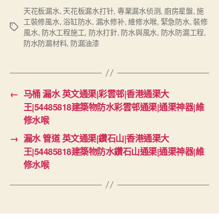
天花板漏水
,
天花板漏水打针
,
專業漏水侦测
,
廚房星盤
,
施
工裝修風水
,
浴缸防水
,
漏水修补
,
維修水喉
,
緊急防水
,
裝修
Tags
風水
,
防水工程施工
,
防水打針
,
防水與風水
,
防水防漏工程
,
防水防漏材料
,
防漏油漆
←
马桶 漏水 英文通渠|彩雲邨|香港通渠大
王|54485818建築物防水彩雲邨通渠|通渠神器|維
修水喉
→
漏水 管道 英文通渠|鑽石山|香港通渠大
王|54485818建築物防水鑽石山通渠|通渠神器|維
修水喉