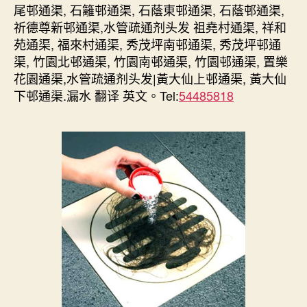
尾邨通渠, 石籬邨通渠, 石蔭東邨通渠, 石蔭邨通渠,
祈德尊新邨通渠,水管疏通剂头发 祖堯村通渠, 祥和
苑通渠, 福來村通渠, 秀茂坪南邨通渠, 秀茂坪邨通
渠, 竹園北邨通渠, 竹園南邨通渠, 竹園邨通渠, 置樂
花園通渠,水管疏通剂头发|黃大仙上邨通渠, 黃大仙
下邨通渠.漏水 翻译 英文。Tel:
54485818