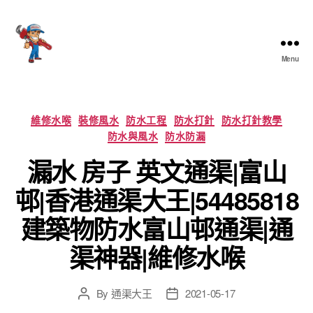
Menu
香
港
通
渠
Categories
維修水喉
裝修風水
防水工程
防水打針
防水打針教學
大
防水與風水
防水防漏
王
漏水 房子 英文通渠|富山
邨|香港通渠大王|54485818
建築物防水富山邨通渠|通
渠神器|維修水喉
By
通渠大王
2021-05-17
Post
Post
author
date