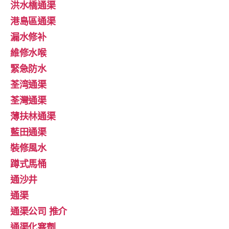
洪水橋通渠
港島區通渠
漏水修补
維修水喉
緊急防水
荃湾通渠
荃灣通渠
薄扶林通渠
藍田通渠
裝修風水
蹲式馬桶
通沙井
通渠
通渠公司 推介
通渠化塞劑