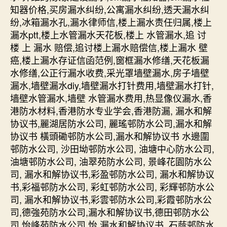
知器价格,买房漏水纠纷,公寓漏水纠纷,透天漏水纠
纷,冰箱漏水孔,漏水律师信,楼上漏水责任归属,楼上
漏水ptt,楼上水管漏水天花板,楼上 水管漏水,追 讨
楼 上 漏水 赔偿,追讨楼上漏水赔偿信,楼上漏水 壁
癌,楼上漏水存证信函范例,窗框漏水修缮,天花板漏
水修缮,公正行漏水收费,采光罩墙壁漏水,房子墙壁
漏水,墙壁漏水diy,墙壁漏水打针费用,墙壁漏水打针,
墙壁水管漏水,墙壁 水管漏水费用,热显像仪漏水,香
港防水材料,香港防水专业学会,香港防漏, 漏水和解
协议书,麗湖居防水公司, 麗瑤邨防水公司,漏水和解
协议书 橫頭磡邨防水公司,漏水和解协议书 水邊圍
邨防水公司, 沙田坳邨防水公司, 油塘中心防水公司,
油塘邨防水公司, 油翠苑防水公司, 景峰花園防水公
司, 漏水和解协议书,彩盈邨防水公司, 漏水和解协议
书,彩福邨防水公司, 彩虹邨防水公司, 彩輝邨防水公
司, 漏水和解协议书,彩雲邨防水公司,彩霞邨防水公
司,德強苑防水公司,漏水和解协议书,德田邨防水公
司,怡峰苑防水公司,怡 漏水和解协议书, 石蔭邨防水