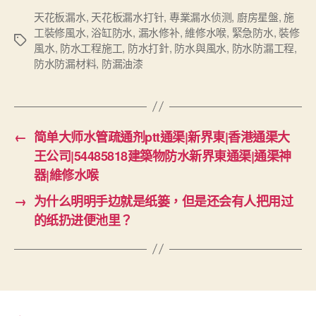
天花板漏水
,
天花板漏水打针
,
專業漏水侦测
,
廚房星盤
,
施
工裝修風水
,
浴缸防水
,
漏水修补
,
維修水喉
,
緊急防水
,
裝修
Tags
風水
,
防水工程施工
,
防水打針
,
防水與風水
,
防水防漏工程
,
防水防漏材料
,
防漏油漆
←
简单大师水管疏通剂ptt通渠|新界東|香港通渠大
王公司|54485818建築物防水新界東通渠|通渠神
器|維修水喉
→
为什么明明手边就是纸篓，但是还会有人把用过
的纸扔进便池里？