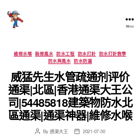
Menu
香
港
通
渠
Categories
維修水喉
裝修風水
防水工程
防水打針
防水打針教學
大
防水與風水
防水防漏
王
威猛先生水管疏通剂评价
通渠|北區|香港通渠大王公
司|54485818建築物防水北
區通渠|通渠神器|維修水喉
By
通渠大王
2021-07-30
Post
Post
author
date