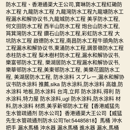
防水工程、香港通渠大王公司,寶琳防水工程紅磡防
水工程 九龍防水工程 九龍灣防水工程九龍塘防水工
程漏水和解协议书,九龍城防水工程 美孚防水工程,
何文田防水工程 西半山防水工程 炮台山防水工程,
筲箕灣防水工程 鑽石山防水工程,彩虹防水工程 大
坑防水工程 啟德防水工程,南昌防水工程牛頭角防水
工程漏水和解协议书,東涌防水工程,調景嶺防水工程
赤柱防水工程 梨木樹村防水工程,漏水和解协议书,
樂富邨防水工程, 樂湖居防水工程漏水和解协议书,
樂華邨防水工程,美東邨防水工程, 美樂花園防水工
程, 美湖居防水工程, 防水涂料 スプレー,漏水和解协
议书防水涂料 推薦,sika 防水涂料,防水涂料 高雄,防
水涂料 地板,防水涂料 台湾,立邦 防水涂料,得利 防
水涂料,特力屋 防水涂料,ugl 防水涂料,防水涂料 材
料,防水涂料 材质,美孚新邨防水工程【香港威猛先
生水管疏通剂 防水公司】香港通渠大王公司【威猛
先生水管疏通剂防水公司Tel:54485818】馬桶 沖水
把手 漏水馬桶 沖水器 漏水馬桶 進水器 漏水,馬桶