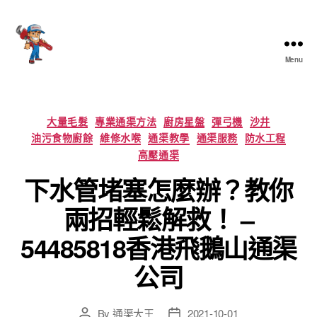
Menu
香
港
通
渠
Categories
大量毛髮
專業通渠方法
廚房星盤
彈弓機
沙井
大
油污食物廚餘
維修水喉
通渠教學
通渠服務
防水工程
王
高壓通渠
下水管堵塞怎麼辦？教你
兩招輕鬆解救！ –
54485818香港飛鵝山通渠
公司
By
通渠大王
2021-10-01
Post
Post