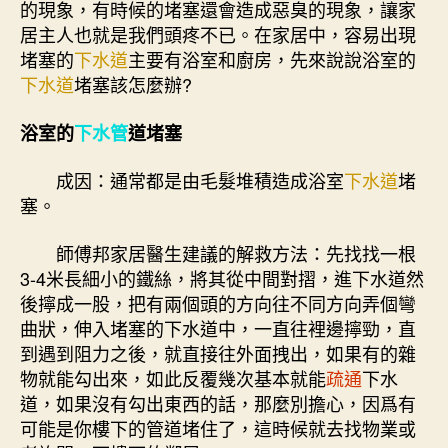
的現象，有時候的堵塞還會造成惡臭的現象，讓家
居主人也就是我們頭疼不已。在家居中，容易出現
堵塞的
下水道
主要有浴室和廚房，先來說說浴室的
下水道
堵塞該怎麼辦?
浴室的
下水管
道堵塞
成因：通常都是由毛髮堆積造成浴室
下水道
堵
塞。
師傅邦家居醫生建議的解救方法：先找找一根
3-4米長細小的鐵絲，將其從中間對摺，進下水道然
後擰成一股，把有兩個頭的方向往不同方向弄個彎
曲狀，伸入堵塞的下水道中，一直往裡邊擰勁，直
到遇到阻力之後，就直接往外面拽出，如果有的雜
物就能勾出來，如此反覆幾次基本就能
疏通
下水
道，如果沒有勾出東西的話，那麼別擔心，因爲有
可能是你樓下的管道堵住了，這時候就去找物業或