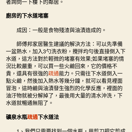
者詢問一下樓下的鄰居。
廚房的下水道堵塞
成因：一般是食物殘渣與油漬造成的。
師傅邦家居醫生建議的解決方法：可以先準備
一盆熱水，加入3勺洗衣粉，攪拌均勻後直接倒入下
水道，這方法對於輕微的堵塞有效果;如果堵塞的情
況比較嚴重，可以買一些火鹼回來，它的價格不
貴，還具有很強的
疏通
能力。只需往下水道倒入一
點火鹼，然後加入熱水等幾分鐘，就可以看見裡面
冒泡，這時鹼與油漬發生強烈的化學反應，裡面的
油汙物就被分解掉了，最後用大量的清水沖洗，下
水道就暢通無阻了。
礦泉水瓶
疏通
下水道法
1、我們只需要找到一個水瓶，用剪刀把它剪成