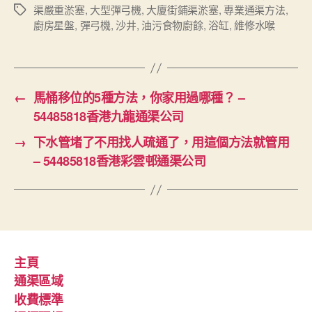
渠嚴重淤塞
,
大型彈弓機
,
大廈街鋪渠淤塞
,
專業通渠方法
,
Tags
廚房星盤
,
彈弓機
,
沙井
,
油污食物廚餘
,
浴缸
,
維修水喉
←
馬桶移位的5種方法，你家用過哪種？ –
54485818香港九龍通渠公司
→
下水管堵了不用找人疏通了，用這個方法就管用
– 54485818香港彩雲邨通渠公司
主頁
通渠區域
收費標準