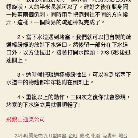
螺旋狀，大約半米長就可以了，建好之後在瓶身隔
一段剪兩個倒刺，同時用手把倒刺往不同的方向撥
弄，這樣，一個簡易的疏通棒就完成了。
2、當下水道遇到堵塞，我們就可以把自製的疏
通棒緩緩的放進下水道口，然後留一部分在下水道
口外，以方便拉出。接著打開水龍頭，沖3-5秒後迅
速關上。
3、這時候把疏通棒緩緩抽出，可以看到堵塞下
水道中的物體都牢牢粘附在倒刺上。
4、重複以上的動作，三四次之後你就會發現，
堵塞的下水道立馬就很順暢了!
飛鵝山通渠公司
24小時緊急求助
,
U型隔器
,
企缸
,
修改
,
化糞
,
吸糞車
,
地台