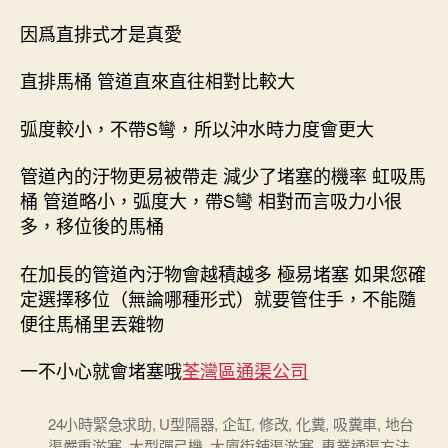
因爲直排式才是真愛
直排馬桶 管道直來直往相對比較大
弧度較小，不帶S彎，所以沖水時力度會更大
管道內的汙物更易被帶走 減少了堵塞的機率 虹吸馬
桶 管道略小，弧度大，帶S彎 相對而言吸力小很
多，移位後的馬桶
在加長的管道內汙物會越積越多 極易堵塞 如果您確
定選擇移位（無論哪種形式）就要管住手，不能隨
便往馬桶里丟雜物
一不小心就會堵塞哦
荃灣區通渠公司
24小時緊急求助
,
U型隔器
,
企缸
,
修改
,
化糞
,
吸糞車
,
地台
渠嚴重淤塞
,
大型彈弓機
,
大廈街鋪渠淤塞
,
專業通渠方法
,