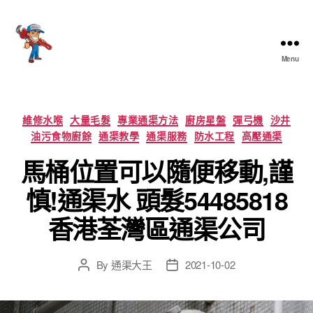
Menu
香
港
通
渠
Categories
維修水喉
大量毛髮
專業通渠方法
廚房星盤
彈弓機
沙井
大
油污食物廚餘
通渠教學
通渠服務
防水工程
高壓通渠
王
馬桶位置可以隨便移動,謹
慎!通渠水 頭髮54485818
香港荃灣區通渠公司
By
通渠大王
2021-10-02
Post
Post
author
date