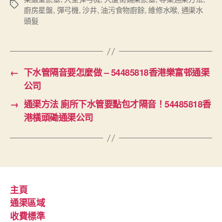
Tags
廚房星盤
,
彈弓機
,
沙井
,
油污食物廚餘
,
維修水喉
,
通渠水
頭髮
←
下水管隔音要怎麼做 – 54485818香港樂富邨通渠
公司
→
通渠方法 廁所下水管要點包才隔音！54485818香
港橫頭磡通渠公司
主頁
通渠區域
收費標準