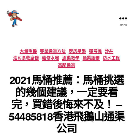
Menu
香
港
通
渠
Categories
大量毛髮
專業通渠方法
廚房星盤
彈弓機
沙井
大
油污食物廚餘
維修水喉
通渠教學
通渠服務
防水工程
王
高壓通渠
2021馬桶推薦：馬桶挑選
的幾個建議，一定要看
完，買錯後悔來不及！ –
54485818香港飛鵝山通渠
公司