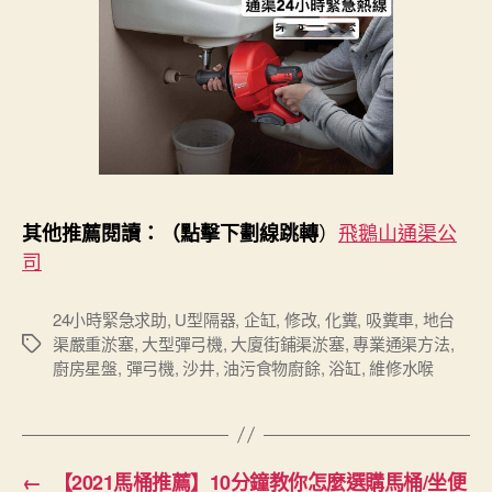
）
飛鵝山通渠公
其他推薦閱讀：（點擊下劃線跳轉
司
24小時緊急求助
,
U型隔器
,
企缸
,
修改
,
化糞
,
吸糞車
,
地台
渠嚴重淤塞
,
大型彈弓機
,
大廈街鋪渠淤塞
,
專業通渠方法
,
Tags
廚房星盤
,
彈弓機
,
沙井
,
油污食物廚餘
,
浴缸
,
維修水喉
←
【2021馬桶推薦】10分鐘教你怎麼選購馬桶/坐便