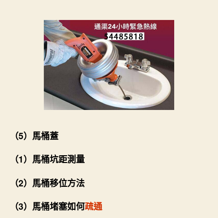
（5）馬桶蓋
（1）馬桶坑距測量
（2）馬桶移位方法
（3）馬桶堵塞如何
疏通