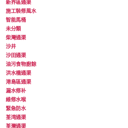
新界區通渠
施工裝修風水
智能馬桶
未分類
柴灣通渠
沙井
沙田通渠
油污食物廚餘
洪水橋通渠
港島區通渠
漏水修补
維修水喉
緊急防水
荃湾通渠
荃灣通渠