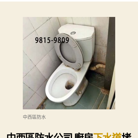
疏
通|
下
水
道
堵
塞
的
疏
通
方
法
–
54485818
香
港
中
中西區防水
西
區
防
中西區防水公司 廚房
下水道
堵