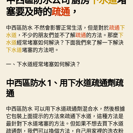
水
塞要及時的
疏通
，
公
司〉
中
中西區防水 不然會影響正常生活，但是對於
疏通
下
水道
，不少的朋友們並不了解
疏通
的方法。那麼
下
水道
經常堵塞如何解決？下面我們來了解一下解決
下水道
堵塞的方法吧。
一、下水道經常堵塞如何解決？
中西區防水 1、用下水道疏通劑疏
通
中西區防水 可以用下水道疏通劑混合水，然後根據
它包裝上面提示的方法來疏通下水道，這種方法是
最針對下水道堵塞的方法。但如果不想去買下水道
疏通劑，我們可以換個方法，自己用家裡的洗衣粉