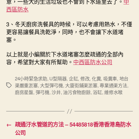
意，一些大的生活垃圾也不會到下水道里去了。
中
西區防水
3、冬天廚房洗餐具的時候，可以考慮用熱水，不僅
更容易讓餐具洗乾淨，同時，也不會讓下水道堵
塞。
以上就是小編關於下水道堵塞怎麼疏通的全部內
容，希望對大家有所幫助。
中西區防水公司
24小時緊急求助
,
U型隔器
,
企缸
,
修改
,
化糞
,
吸糞車
,
地台
渠嚴重淤塞
,
大型彈弓機
,
大廈街鋪渠淤塞
,
專業通渠方法
,
Tags
廚房星盤
,
彈弓機
,
沙井
,
油污食物廚餘
,
浴缸
,
維修水喉
←
疏通汙水管道的方法 – 54485818香港香港島防水
公司