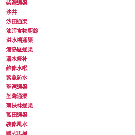
柴灣通渠
沙井
沙田通渠
油污食物廚餘
洪水橋通渠
港島區通渠
漏水修补
維修水喉
緊急防水
荃湾通渠
荃灣通渠
薄扶林通渠
藍田通渠
裝修風水
蹲式馬桶