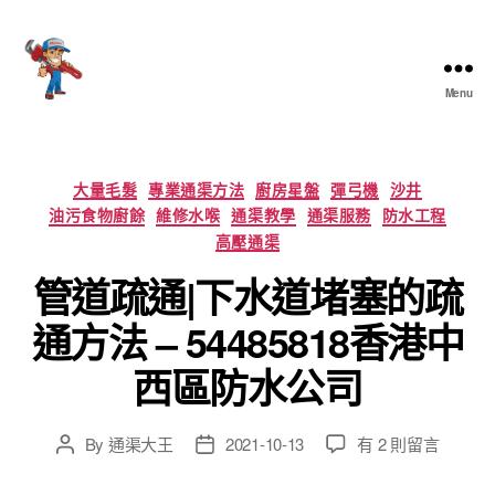
Menu
香
港
通
渠
Categories
大量毛髮
專業通渠方法
廚房星盤
彈弓機
沙井
大
油污食物廚餘
維修水喉
通渠教學
通渠服務
防水工程
王
高壓通渠
管道疏通|下水道堵塞的疏
通方法 – 54485818香港中
西區防水公司
在
By
通渠大王
2021-10-13
有 2 則留言
Post
Post
〈管
author
date
道