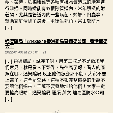
髮、菜渣、紙棉纖維等各種有機物質造成的堵塞進
行疏通。同時還能有效根除管道內，常年積攢的附
著物，尤其是管道內的一些病菌、蟑螂、飛蟲等，
幫助家庭清除了最後一處衛生死角。富山邨防水
[…]
通渠騙局！54485818香港離島區通渠公司 - 香港通渠
says:
大王
2022-01-08 at 20：01：21
[…] 通渠騙局，試完了呀，用第二瓶是不是徵求我
們意見，就是看人下菜碟，先往高了報，看人的底
線在哪，通渠騙局 反正他們怎麼都不虧，大家不要
上當了，這全是套路，這種不報完整價格的千萬不
要讓他們過來，千萬不要發地址給他們！大家一定
要擦亮眼睛！通渠騙局 通渠 英文 離島區防水公司
[…]