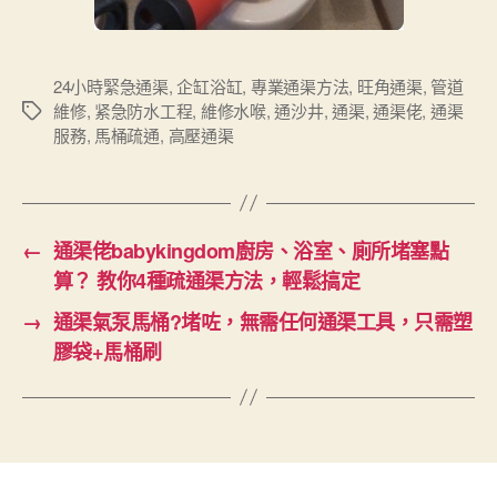
24小時緊急通渠
,
企缸浴缸
,
專業通渠方法
,
旺角通渠
,
管道
維修
,
紧急防水工程
,
維修水喉
,
通沙井
,
通渠
,
通渠佬
,
通渠
Tags
服務
,
馬桶疏通
,
高壓通渠
←
通渠佬babykingdom廚房、浴室、廁所堵塞點
算？ 教你4種疏通渠方法，輕鬆搞定
→
通渠氣泵馬桶?堵咗，無需任何通渠工具，只需塑
膠袋+馬桶刷