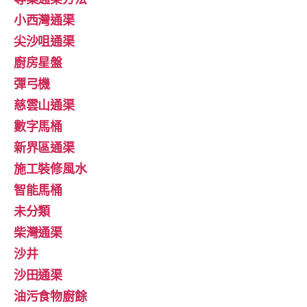
小西灣通渠
尖沙咀通渠
廚房星盤
彈弓機
慈雲山通渠
數字馬桶
新界區通渠
施工裝修風水
智能馬桶
未分類
柴灣通渠
沙井
沙田通渠
油污食物廚餘