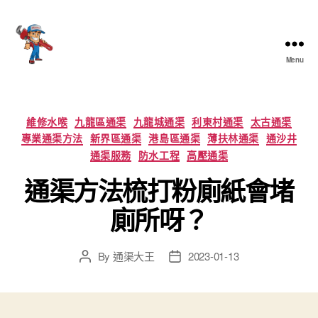
Menu
香
港
通
渠
Categories
維修水喉
九龍區通渠
九龍城通渠
利東村通渠
太古通渠
大
專業通渠方法
新界區通渠
港島區通渠
薄扶林通渠
通沙井
王
通渠服務
防水工程
高壓通渠
通渠方法梳打粉廁紙會堵
廁所呀？
By
通渠大王
2023-01-13
Post
Post
author
date