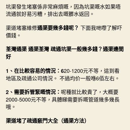
坑渠發生堵塞係非常麻煩嘅，因為坑渠嘅水如果唔
流通就好易污糟，排出去嘅髒水返回。
渠道堵塞維修
下面我哋嚟了解吓
通渠要幾多錢呢？
價錢。
荃灣通渠 通渠荃灣 疏通坑渠一般幾多錢？
通渠邊間
好
20-1200元不等，這到看
1、在比較容易的情況：6
地區及疏通公司情況。 不過均价一般喺6佰左右。
呢種就比較貴了，大概要
2、需要拆管緊嘅情況：
2000-5000元不等，具體睇需要拆嘅管道幾多幾長
哦。
渠道堵了疏通竅門大全（通渠方法）