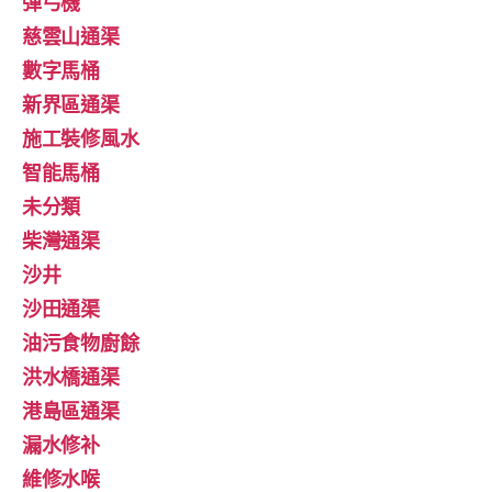
彈弓機
慈雲山通渠
數字馬桶
新界區通渠
施工裝修風水
智能馬桶
未分類
柴灣通渠
沙井
沙田通渠
油污食物廚餘
洪水橋通渠
港島區通渠
漏水修补
維修水喉