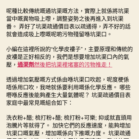
呢種比較傳統嘅通坑渠嘅方法，實際上就係將坑渠
當中嘅異物吸上嚟，調整姿勢之後再進入到坑渠
番。 弄好了坑渠疏通價目表以疏通得，弄不好的話
就會造成吸上嚟嘅呢啲污物殘留喺坑渠口。
小編在這裡所說的“化學皮褸子”，主要原理和傳統的
皮褸是正好相反的，我們是想要增加坑渠口內的氣
壓，
然後把坑渠裡堵塞的污物推走！
通渠劑
透過增加氣壓嘅方式係由喺坑渠口吹起，呢度梗係
唔係用口吹，我哋就係要利用嘅係化學反應。 哪些
嘢喺反應後能夠產生大量氣體呢？ 坑渠疏通價目表
家庭中最常見嘅組合如下：
洗衣粉+醋; 梳打粉+醋; 梳打粉+可樂; 抑或就直頭用
泡騰片等就得了。 加快它們的反應速度，能夠增加
坑渠口嘅氣壓，增加嘅係向下推嘅力度。 坑渠疏通