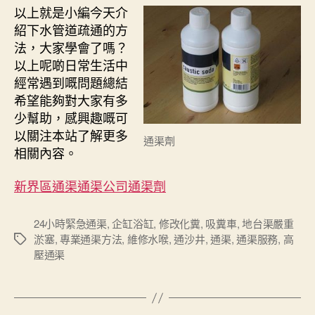
以上就是小編今天介
紹下水管道疏通的方
法，大家學會了嗎？
以上呢啲日常生活中
經常遇到嘅問題總結
希望能夠對大家有多
少幫助，感興趣嘅可
以關注本站了解更多
通渠劑
相關內容。
新界區通渠通渠公司通渠劑
24小時緊急通渠
,
企缸浴缸
,
修改化糞
,
吸糞車
,
地台渠嚴重
淤塞
,
專業通渠方法
,
維修水喉
,
通沙井
,
通渠
,
通渠服務
,
高
Tags
壓通渠