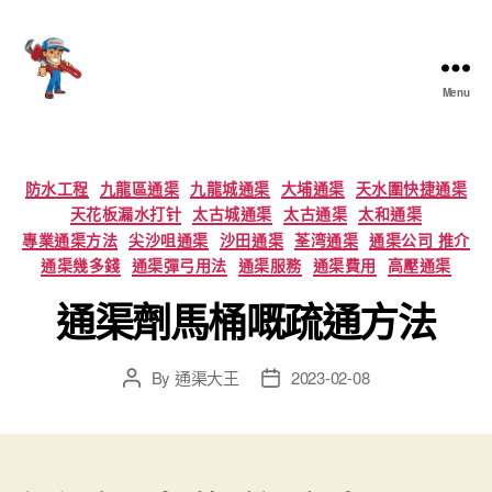
Menu
香
港
通
渠
Categories
防水工程
九龍區通渠
九龍城通渠
大埔通渠
天水圍快捷通渠
大
天花板漏水打针
太古城通渠
太古通渠
太和通渠
王
專業通渠方法
尖沙咀通渠
沙田通渠
荃湾通渠
通渠公司 推介
通渠幾多錢
通渠彈弓用法
通渠服務
通渠費用
高壓通渠
通渠劑馬桶嘅疏通方法
By
通渠大王
2023-02-08
Post
Post
author
date