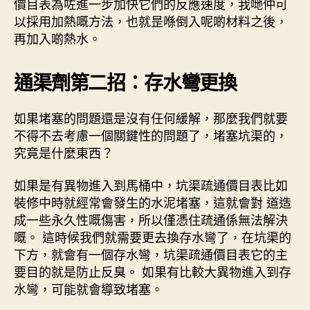
價目表為咗進一步加快它們的反應速度，我哋仲可
以採用加熱嘅方法，也就昰喺倒入呢啲材料之後，
再加入啲熱水。
通渠劑
第二招：存水彎更換
如果堵塞的問題還是沒有任何緩解，那麼我們就要
不得不去考慮一個關鍵性的問題了，堵塞坑渠的，
究竟是什麼東西？
如果是有異物進入到馬桶中，坑渠疏通價目表比如
裝修中時就經常會發生的水泥堵塞，這就會對 道造
成一些永久性嘅傷害，所以僅憑住疏通係無法解決
嘅。 這時候我們就需要更去換存水彎了，在坑渠的
下方，就會有一個存水彎，坑渠疏通價目表它的主
要目的就是防止反臭。 如果有比較大異物進入到存
水彎，可能就會導致堵塞。