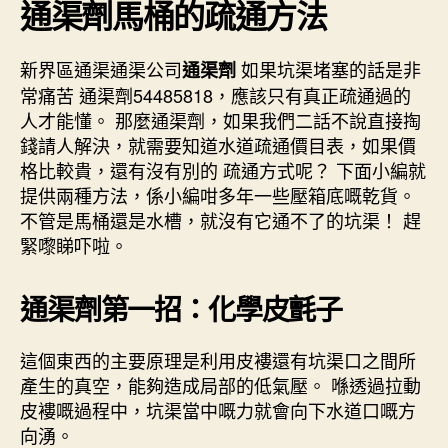
通渠劑馬桶的疏通方法
新界區通渠通渠公司
如果坑渠堵塞的話是非
通渠劑
常痛苦 通渠劑54485818，應該只有真正疏通過的
人才能懂。 那麼通渠劑，如果我們二話不說直接掏
錢請人解決，就需要知道水道疏通價目表，如果價
格比較貴，還有沒有別的 疏通方式呢？ 下面小編就
提供兩種方法，係小編咁多年一些壓箱底嘅乾貨。
不管是馬桶還是水槽，就沒有它通不了的坑渠！ 趕
緊嚟睇吓啦。
通渠劑
第一招：化學皮氈子
這個東西的主要原理是利用皮褸還有坑渠口之間所
產生的真空，能夠造成局部的低氣壓。 喺透過拉動
皮褸嘅過程中，坑渠當中嘅力就會向下水道口嘅方
向湧。