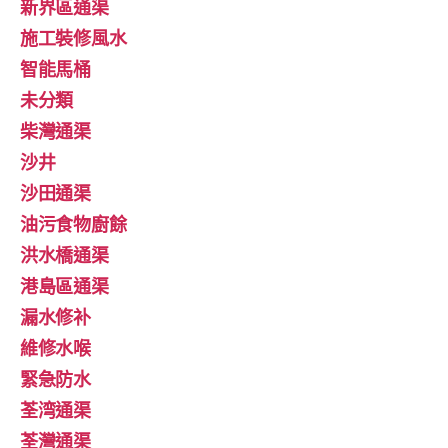
新界區通渠
施工裝修風水
智能馬桶
未分類
柴灣通渠
沙井
沙田通渠
油污食物廚餘
洪水橋通渠
港島區通渠
漏水修补
維修水喉
緊急防水
荃湾通渠
荃灣通渠