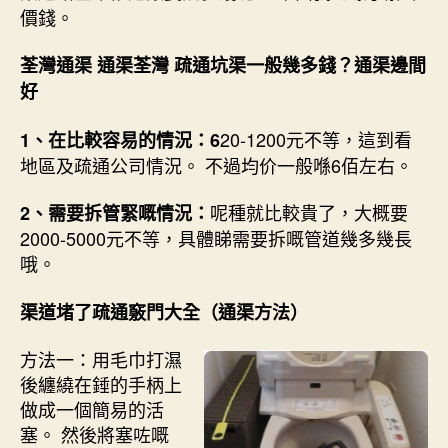
價錢。
荃灣通渠 通渠荃灣 疏通坑渠一般幾多錢？
通渠邊間
好
20-1200元不等，這到看
1、在比較容易的情況：6
地區及疏通公司情況。 不過均价一般喺6佰左右。
呢種就比較貴了，大概要
2、需要拆管緊嘅情況：
2000-5000元不等，具體睇需要拆嘅管道幾多幾長
哦。
渠道堵了疏通竅門大全（通渠方法）
方法一：用毛巾打濕
後纏繞在錘的手柄上
做成一個簡易的活
塞。 然後將塞咗嘅