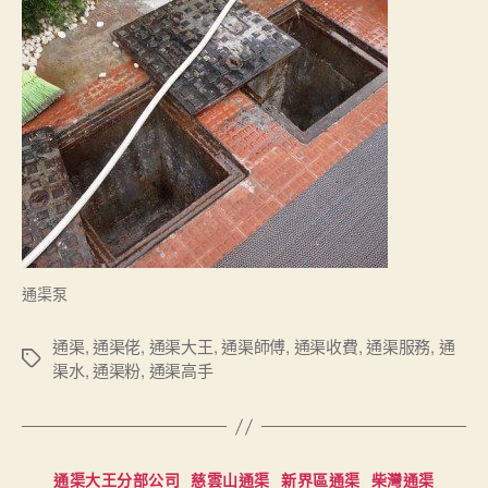
通渠泵
通渠
,
通渠佬
,
通渠大王
,
通渠師傅
,
通渠收費
,
通渠服務
,
通
Tags
渠水
,
通渠粉
,
通渠高手
Categories
通渠大王分部公司
慈雲山通渠
新界區通渠
柴灣通渠