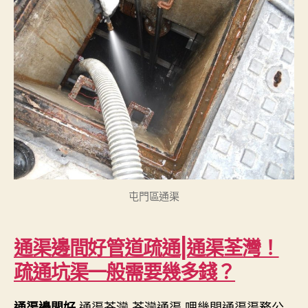
屯門區通渠
通渠邊間好管道疏通|通渠荃灣！
疏通坑渠一般需要幾多錢？
通渠荃灣 荃灣通渠 哩幾間通渠渠務公
通渠邊間好