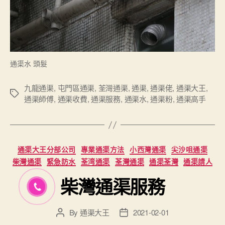
通渠水 頭髮
九龍通渠
,
屯門區通渠
,
荃灣通渠
,
通渠
,
通渠佬
,
通渠大王
,
Tags
通渠師傅
,
通渠收費
,
通渠服務
,
通渠水
,
通渠粉
,
通渠高手
Categories
通渠大王分部公司
專業通渠方法
小西灣通渠
尖沙咀通渠
柴灣通渠
緊急防水
荃湾通渠
荃灣通渠
通渠荃灣
通渠請人
柴灣通渠服務
By
通渠大王
2021-02-01
Post
Post
author
date