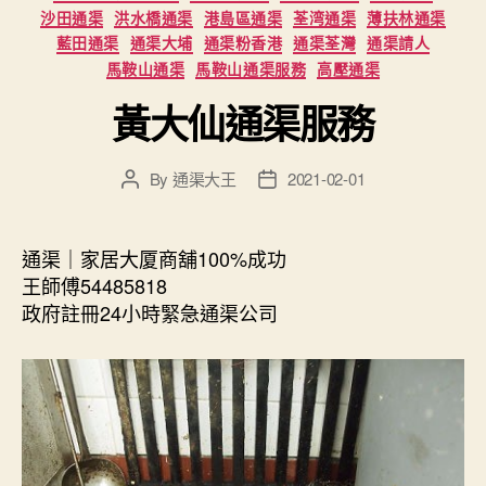
沙田通渠
洪水橋通渠
港島區通渠
荃湾通渠
薄扶林通渠
藍田通渠
通渠大埔
通渠粉香港
通渠荃灣
通渠請人
馬鞍山通渠
馬鞍山通渠服務
高壓通渠
黃大仙通渠服務
By
通渠大王
2021-02-01
Post
Post
author
date
通渠｜家居大厦商舖100%成功
王師傅54485818
政府註冊24小時緊急通渠公司