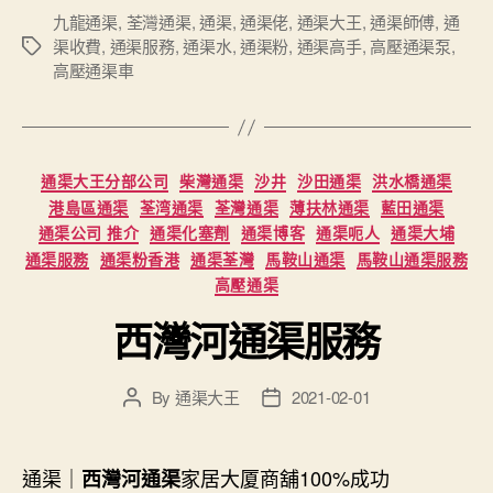
九龍通渠
,
荃灣通渠
,
通渠
,
通渠佬
,
通渠大王
,
通渠師傅
,
通
渠收費
,
通渠服務
,
通渠水
,
通渠粉
,
通渠高手
,
高壓通渠泵
,
Tags
高壓通渠車
Categories
通渠大王分部公司
柴灣通渠
沙井
沙田通渠
洪水橋通渠
港島區通渠
荃湾通渠
荃灣通渠
薄扶林通渠
藍田通渠
通渠公司 推介
通渠化塞劑
通渠博客
通渠呃人
通渠大埔
通渠服務
通渠粉香港
通渠荃灣
馬鞍山通渠
馬鞍山通渠服務
高壓通渠
西灣河通渠服務
By
通渠大王
2021-02-01
Post
Post
author
date
通渠｜
家居大厦商舖100%成功
西灣河通渠