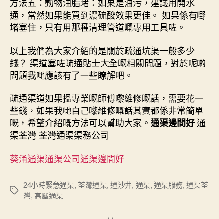
方法五：動物油脂堵：如果是油污，建議用開水
通，當然如果能買到濃硫酸效果更佳。 如果係有嘢
堵塞住，只有用那種清理管道嘅專用工具咗。
以上我們為大家介紹的是關於疏通坑渠一般多少
錢？ 渠道塞咗疏通貼士大全嘅相關問題，對於呢啲
問題我哋應該有了一些瞭解吧。
疏通渠道如果搵專業嘅師傅嚟維修嘅話，需要花一
些錢，如果我哋自己嚟維修嘅話其實都係非常簡單
嘅，希望介紹嘅方法可以幫助大家。
通
通渠邊間好
渠荃灣 荃灣通渠渠務公司
葵涌通渠通渠公司通渠邊間好
24小時緊急通渠
,
荃灣通渠
,
通沙井
,
通渠
,
通渠服務
,
通渠荃
Tags
灣
,
高壓通渠