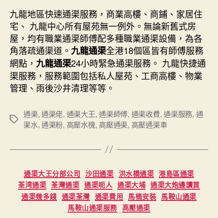
九龍地區快速通渠服務，商業高樓、商鋪、家居住
宅、 九龍中心所有屋苑無一例外。無論新舊式房
屋，均有職業通渠師傅配多種職業通渠設備，為各
角落疏通渠道。
全港18個區皆有師傅服務
九龍通渠
網點，
24小時緊急通渠服務。 九龍快捷通
九龍通渠
渠服務，服務範圍包括私人屋苑、工商高樓、物業
管理、雨後沙井清理等等。
通渠
,
通渠佬
,
通渠大王
,
通渠師傅
,
通渠收費
,
通渠服務
,
通
Tags
渠水
,
通渠粉
,
高壓水機
,
高壓通渠
,
高壓通渠車
Categories
通渠大王分部公司
沙田通渠
洪水橋通渠
港島區通渠
荃湾通渠
荃灣通渠
通渠呃人
通渠大埔
通渠大炮邊讀買
通渠幾多錢
通渠荃灣
通渠費用
馬桶安裝
馬鞍山通渠
馬鞍山通渠服務
高壓通渠