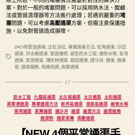
案。對於一般的堵塞問題，可以採用熱水法、酸鹼
法或管道清理器等方法進行處理；若遇到嚴重的
堵
問題，可以考慮
方案，但需注意保護措
塞
高壓通渠
施，以免對管道造成損壞。
24小時緊急通渠
,
企缸浴缸
,
專業通渠方法
,
旺角通渠
,
沙田
通渠
,
洪水橋通渠
,
管道維修
,
紧急防水工程
,
維修水喉
,
荃湾
Tags
通渠
,
荃灣通渠
,
薄扶林通渠
,
藍田通渠
,
通沙井
,
通渠
,
通渠
佬
,
通渠服務
,
馬桶疏通
,
高壓通渠
Categories
防水工程
九龍區通渠
太古城通渠
太古通渠
太和通渠
將軍澳通渠
專業通渠方法
新界區通渠
港島區通渠
維修水喉
荃湾通渠
荃灣通渠
通沙井
通渠
通渠方法
通渠服務
通渠粉
通渠荃灣
高壓通渠
【NEW 4個平常通渠手