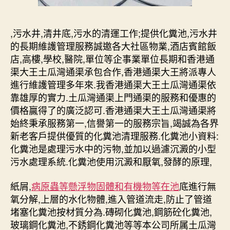
,污水井,清井底,污水的清運工作;提供化糞池,污水井
的長期維護管理服務誠邀各大社區物業,酒店賓館飯
店,高樓,學校,醫院,單位等企事業單位長期和香港通
渠大王土瓜灣通渠承包合作,香港通渠大王將派專人
進行維護管理多年來.我香港通渠大王土瓜灣通渠依
靠雄厚的實力.土瓜灣通渠上門通渠的服務和優惠的
價格贏得了的廣泛認可.香港通渠大王土瓜灣通渠將
始終秉承服務第一,信譽第一的服務宗旨,竭誠為各界
新老客戶提供優質的化糞池清理服務.化糞池小資料:
化糞池是處理污水中的污物,並加以過濾沉澱的小型
污水處理系統.化糞池使用沉澱和厭氧,發酵的原理,
紙屑,
病原蟲等懸浮物固體和有機物等在池
底進行無
氧分解,上層的水化物體,進入管道流走,防止了管道
堵塞化糞池按材質分為.磚砌化糞池,鋼筋砼化糞池,
玻璃鋼化糞池,不銹鋼化糞池等等本公司所属土瓜灣