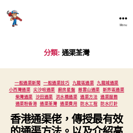
Menu
香
港
通
渠
分類:
通渠荃灣
大
王
Categories
一般通渠新聞
一般通渠技巧
九龍區通渠
九龍城通渠
小西灣通渠
尖沙咀通渠
廚房星盤
慈雲山通渠
新界區通渠
柴灣通渠
沙田通渠
洪水橋通渠
通渠方法
通渠服務
通渠粉香港
通渠荃灣
通渠費用
防水工程
防水打針
香港通渠佬，傳授最有效
的通渠方法。以及介紹高