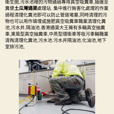
衛生間,污水池裡的污物通過專用真空吸糞車,抽運至
糞便
處理站. 集中進行無害化處理的作業
土瓜灣通渠
過程清理化糞池即可以防止管道堵塞,同時清理的污
物也可以用作填埋或施肥真空吸糞車職業清理化糞
池,污水井,隔油池.香港通渠大王擁有多輛真空抽糞
車,東風型真空抽糞車,中燕型環衛車等吸污車輛職業
清掏清理化糞池,污水池.污水井隔油池,化油池,地下
室排污池,