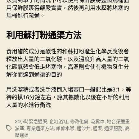
用保鮮膜裹得嚴嚴實實，然後再利用水壓將堵塞的
馬桶進行疏通。
利用蘇打粉通渠方法
食用醋的成分是酸性的和蘇打粉產生化學反應後會
釋放出大量的二氧化碳，以及溫度升高大量的二氧
化碳氣體會低走堵塞物，高溫則會使有機物發生分
解從而達到通渠的目的
用洗潔精或者洗手液倒入堵塞口一般配比是3:1，等
待約摸16分鐘左右，讓其擴散化以後在不斷的利用
大量的水進行衝洗
24小時緊急通渠
,
企缸浴缸
,
修改化糞
,
吸糞車
,
地台渠嚴重
淤塞
,
專業通渠方法
,
維修水喉
,
通沙井
,
通渠
,
通渠服務
,
高
Tags
壓通渠