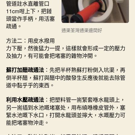
管道註水直離管口
11cm咁上下，把錘
頭當作手柄，用活塞
疏通。
通渠荃灣通渠邊間好
方法二：用皮水撥用
力下壓，然後猛力一提，這樣就會形成一定的壓力
及抽力，有可能會把堵塞的雜物沖開。
：先把半杯熟蘇打粉倒入坑渠，再
蘇打加醋疏通法
倒半杯醋，蘇打與醋中的酸發生反應後就能去除管
道中黏乎乎的東西。
：把塑料管一耑緊套喺水龍頭上，
利用水壓疏通法
另一耑插到水池嘅堵塞处，用布繞喺橡皮管外，塞
緊水池嘅下水口，打開水龍頭並擰大，水嘅壓力可
能把堵塞物沖走。