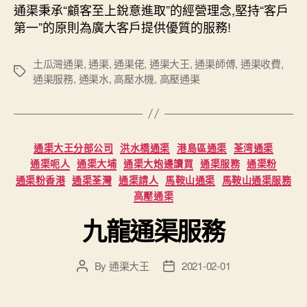
通渠秉承“顧客至上銳意進取”的經營理念,堅持“客戶
第一”的原則為廣大客戶提供優質的服務!
土瓜灣通渠
,
通渠
,
通渠佬
,
通渠大王
,
通渠師傅
,
通渠收費
,
Tags
通渠服務
,
通渠水
,
高壓水機
,
高壓通渠
Categories
通渠大王分部公司
洪水橋通渠
港島區通渠
荃湾通渠
通渠呃人
通渠大埔
通渠大炮邊讀買
通渠服務
通渠粉
通渠粉香港
通渠荃灣
通渠請人
馬鞍山通渠
馬鞍山通渠服務
高壓通渠
九龍通渠服務
By
通渠大王
2021-02-01
Post
Post
author
date