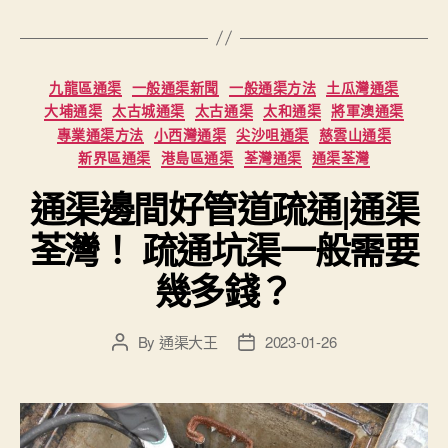
Categories
九龍區通渠
一般通渠新聞
一般通渠方法
土瓜灣通渠
大埔通渠
太古城通渠
太古通渠
太和通渠
將軍澳通渠
專業通渠方法
小西灣通渠
尖沙咀通渠
慈雲山通渠
新界區通渠
港島區通渠
荃灣通渠
通渠荃灣
通渠邊間好管道疏通|通渠
荃灣！ 疏通坑渠一般需要
幾多錢？
By
通渠大王
2023-01-26
Post
Post
author
date