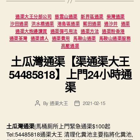
Categories
通渠大王分部公司
慈雲山通渠
新界區通渠
柴灣通渠
沙田通渠
洪水橋通渠
港島區通渠
藍田通渠
通沙井
通渠
通渠大炮邊讀買
通渠彈弓用法
通渠方法
通渠粉香港
通渠荃灣
通渠請人
通渠費用
馬鞍山通渠
馬鞍山通渠服務
高壓通渠
土瓜灣通渠【渠通渠大王
54485818】上門24小時通
渠
By
通渠大王
2021-02-15
Post
Post
author
date
|馬桶厠所上門緊急通渠$100起
土瓜灣通渠
Tel:54485818通渠大王 清理化糞池主要指將化糞池,