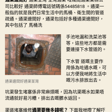
司比較好 通渠師傅電話號碼係54485818 。通渠一
般指的就是我們日常生活中的馬桶、衛生間的管道
疏通。通渠邊間好，通渠包括好多種通渠邊間好，
其中包括了 馬桶洗
手池地漏和洗菜池等
等，這些地方都是需
要連接下水管道的。
下水管 道嘅主要作
用係為咗通水嘅，可
以方便我哋將生活中
嘅污水排放出去。
通渠邊間好通渠荃灣
坑渠發生堵塞係非常麻煩嘅，因為坑渠嘅水如果唔
流通就好易污糟，排出去嘅髒水返回。
渠道堵塞維修
下面我哋嚟了解吓
通渠要幾多錢呢？