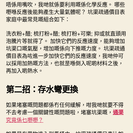
唔係用嘴吹，我哋就係要利用嘅係化學反應。 哪些
嘢喺反應後能夠產生大量氣體呢？ 坑渠疏通價目表
家庭中最常見嘅組合如下：
洗衣粉+醋; 梳打粉+醋; 梳打粉+可樂; 抑或就直頭用
泡騰片等就得了。 加快它們的反應速度，能夠增加
坑渠口嘅氣壓，增加嘅係向下推嘅力度。 坑渠疏通
價目表為咗進一步加快它們的反應速度，我哋仲可
以採用加熱嘅方法，也就昰喺倒入呢啲材料之後，
再加入啲熱水。
第二招：存水彎更換
如果堵塞嘅問題都係冇任何緩解，咁我哋就要不得
不去考慮一個關鍵性嘅問題啦，堵塞坑渠嘅，
通渠
究竟係乜嘢嘢？