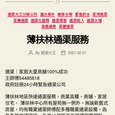
Categories
通渠大王分部公司
漏水修补
維修水喉
緊急防水
荃湾通渠
荃灣通渠
通渠化塞劑
通渠博客
通渠呃人
通渠大埔
馬桶維修
高壓通渠
薄扶林通渠服務
By
通渠大王
2021-02-01
Post
Post
author
date
通渠｜家居大厦商舖100%成功
王師傅54485818
政府註冊24小時緊急通渠公司
薄扶林地區快速通渠服務，商業高樓、商鋪、家居
住宅、 薄扶林中心所有屋苑無一例外。無論新舊式
房屋，均有職業通渠師傅配多種職業通渠設備，為