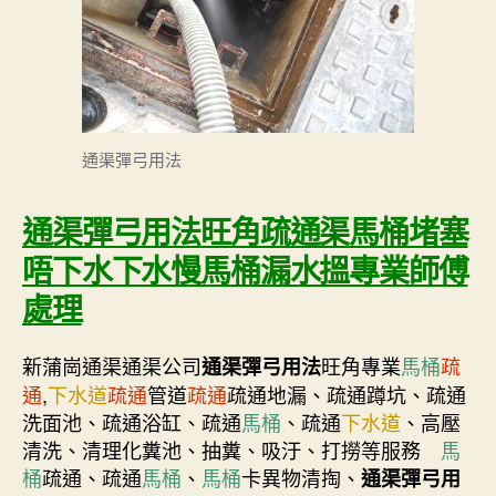
通渠彈弓用法
通渠彈弓用法旺角疏通渠馬桶堵塞
唔下水下水慢馬桶漏水搵專業師傅
處理
新蒲崗通渠通渠公司
旺角專業
馬桶
疏
通渠彈弓用法
通
,
下水道
疏通
管道
疏通
疏通地漏、疏通蹲坑、疏通
洗面池、疏通浴缸、疏通
馬桶
、疏通
下水道
、高壓
清洗、清理化糞池、抽糞、吸汙、打撈等服務
馬
桶
疏通、疏通
馬桶
、
馬桶
卡異物清掏、
通渠彈弓用