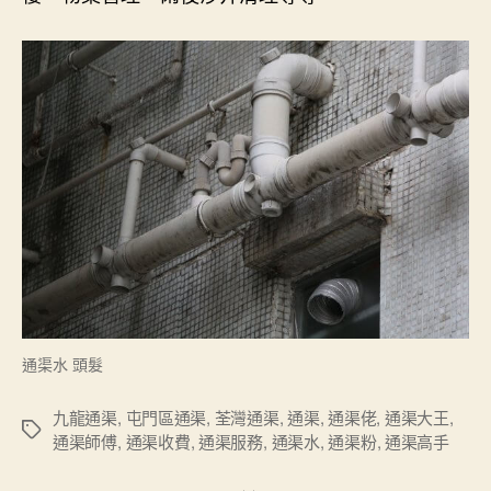
通渠水 頭髮
九龍通渠
,
屯門區通渠
,
荃灣通渠
,
通渠
,
通渠佬
,
通渠大王
,
Tags
通渠師傅
,
通渠收費
,
通渠服務
,
通渠水
,
通渠粉
,
通渠高手