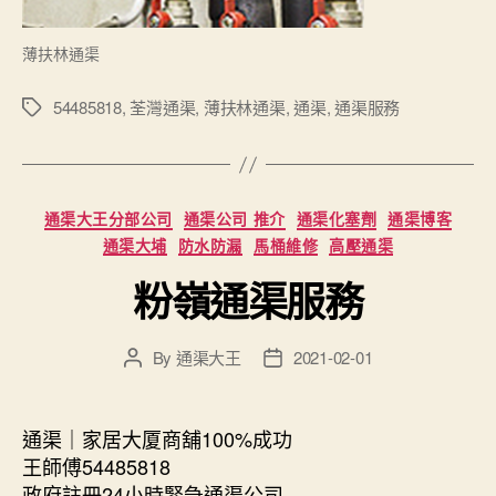
薄扶林通渠
54485818
,
荃灣通渠
,
薄扶林通渠
,
通渠
,
通渠服務
Tags
Categories
通渠大王分部公司
通渠公司 推介
通渠化塞劑
通渠博客
通渠大埔
防水防漏
馬桶維修
高壓通渠
粉嶺通渠服務
By
通渠大王
2021-02-01
Post
Post
author
date
通渠｜家居大厦商舖100%成功
王師傅54485818
政府註冊24小時緊急通渠公司