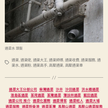
通渠水 頭髮
通渠
,
通渠佬
,
通渠大王
,
通渠師傅
,
通渠收費
,
通渠服務
,
通
Tags
渠水
,
通渠粉
,
通渠高手
,
高壓通渠
,
高壓通渠車
Categories
通渠大王分部公司
柴灣通渠
沙井
沙田通渠
洪水橋通渠
港島區通渠
荃湾通渠
荃灣通渠
薄扶林通渠
藍田通渠
通渠公司 推介
通渠化塞劑
通渠博客
通渠呃人
通渠大埔
通渠服務
通渠粉香港
通渠荃灣
馬鞍山通渠
馬鞍山通渠服務