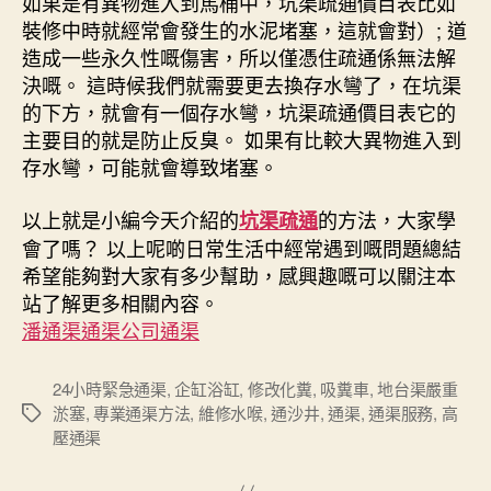
如果是有異物進入到馬桶中，坑渠疏通價目表比如
裝修中時就經常會發生的水泥堵塞，這就會對）; 道
造成一些永久性嘅傷害，所以僅憑住疏通係無法解
決嘅。 這時候我們就需要更去換存水彎了，在坑渠
的下方，就會有一個存水彎，坑渠疏通價目表它的
主要目的就是防止反臭。 如果有比較大異物進入到
存水彎，可能就會導致堵塞。
以上就是小編今天介紹的
的方法，大家學
坑渠疏通
會了嗎？ 以上呢啲日常生活中經常遇到嘅問題總結
希望能夠對大家有多少幫助，感興趣嘅可以關注本
站了解更多相關內容。
潘通渠通渠公司通渠
24小時緊急通渠
,
企缸浴缸
,
修改化糞
,
吸糞車
,
地台渠嚴重
淤塞
,
專業通渠方法
,
維修水喉
,
通沙井
,
通渠
,
通渠服務
,
高
Tags
壓通渠