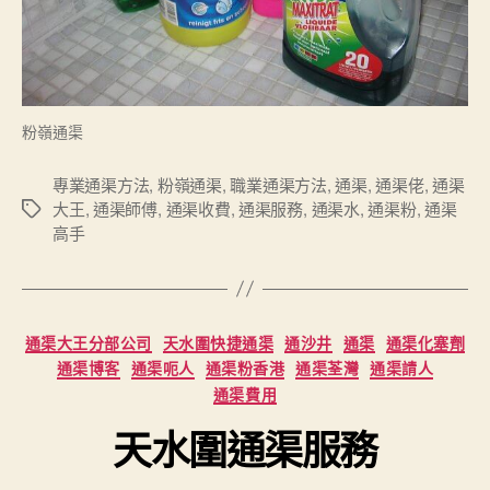
粉嶺通渠
專業通渠方法
,
粉嶺通渠
,
職業通渠方法
,
通渠
,
通渠佬
,
通渠
大王
,
通渠師傅
,
通渠收費
,
通渠服務
,
通渠水
,
通渠粉
,
通渠
Tags
高手
Categories
通渠大王分部公司
天水圍快捷通渠
通沙井
通渠
通渠化塞劑
通渠博客
通渠呃人
通渠粉香港
通渠荃灣
通渠請人
通渠費用
天水圍通渠服務