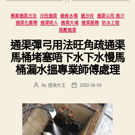
Categories
專業通渠方法
沙田通渠
維修水喉
通沙井
通渠公司 推介
通渠化塞劑
通渠呃人
通渠大埔
通渠服務
防水工程
高壓通渠
通渠彈弓用法旺角疏通渠
馬桶堵塞唔下水下水慢馬
桶漏水搵專業師傅處理
By
通渠大王
2022-06-09
Post
Post
author
date