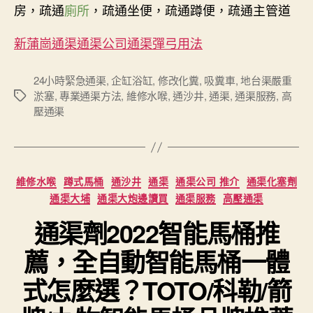
房，疏通
廁所
，疏通坐便，疏通蹲便，疏通主管道
新蒲崗通渠通渠公司通渠彈弓用法
24小時緊急通渠
,
企缸浴缸
,
修改化糞
,
吸糞車
,
地台渠嚴重
淤塞
,
專業通渠方法
,
維修水喉
,
通沙井
,
通渠
,
通渠服務
,
高
Tags
壓通渠
Categories
維修水喉
蹲式馬桶
通沙井
通渠
通渠公司 推介
通渠化塞劑
通渠大埔
通渠大炮邊讀買
通渠服務
高壓通渠
通渠劑2022智能馬桶推
薦，全自動智能馬桶一體
式怎麼選？TOTO/科勒/箭