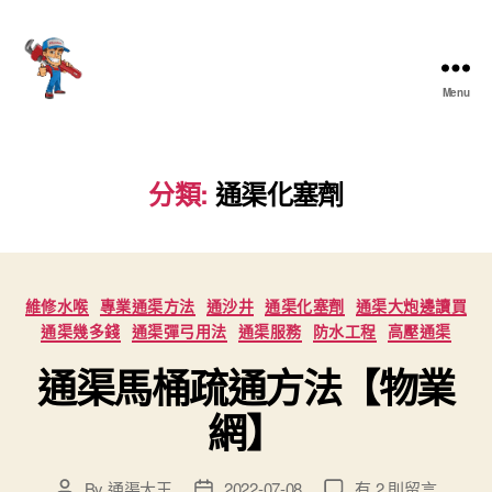
Menu
香
港
通
渠
分類:
通渠化塞劑
大
王
Categories
維修水喉
專業通渠方法
通沙井
通渠化塞劑
通渠大炮邊讀買
通渠幾多錢
通渠彈弓用法
通渠服務
防水工程
高壓通渠
通渠馬桶疏通方法【物業
網】
在
By
通渠大王
2022-07-08
有 2 則留言
Post
Post