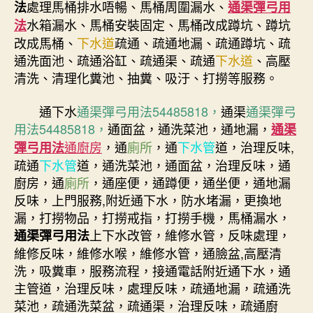
處理馬桶排水唔暢、馬桶周圍漏水、
法
通渠彈弓用
水箱漏水、馬桶安裝固定、馬桶改成蹲坑、蹲坑
法
改成馬桶、
下水道
疏通、疏通地漏、疏通蹲坑、疏
通洗面池、疏通浴缸、疏通渠、疏通
下水道
、高壓
清洗、清理化糞池、抽糞、吸汙、打撈等服務。
通下水
通渠彈弓用法54485818，
通渠
通渠彈弓
用法54485818，
通面盆，通洗菜池，通地漏，
通渠
通廚房
，通
廁所
，通
下水管
道，治理反味,
彈弓用法
疏通
下水管
道，通洗菜池，通面盆，治理反味，通
廚房，通
廁所
，通座便，通蹲便，通坐便，通地漏
反味，上門服務,附近通下水，防水堵漏，更換地
漏，打撈物品，打撈戒指，打撈手機，馬桶漏水，
上下水改管，維修水管，反味處理，
通渠彈弓用法
維修反味，維修水喉，維修水管，通臉盆,高壓清
洗，吸糞車，服務流程，接通電話附近通下水，通
主管道，治理反味，處理反味，疏通地漏，疏通洗
菜池，疏通洗菜盆，疏通渠，治理反味，疏通廚