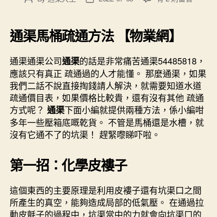
〈通
author
date
渠
馬
通渠馬桶疏通方法 【物業網】
桶
疏
通渠通渠公司
的話是非常痛苦通渠54485818，
通渠
通
應該只有真正 疏通過的人才能懂。 那麼通渠，如果
方
法
我們二話不說直接掏錢請人解決，就需要知道水道
【物
疏通價目表，如果價格比較貴，還有沒有其他 疏通
業
方式呢？
下面小編就提供兩種方法，係小編咁
通渠
網】〉
多年一些壓箱底嘅乾貨。 不管是馬桶還是水槽，就
中
沒有它通不了的坑渠！ 趕緊嚟睇吓啦。
第一招：化學皮褸子
這個東西的主要原理是利用皮褸子還有坑渠口之間
所產生的真空，能夠造成局部的低氣壓。 在通過拉
動皮氈子的過程中，坑渠當中的力就會向坑渠口的