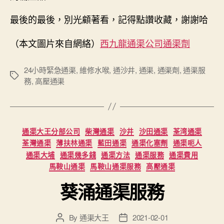
最後的最後，別光顧著看，記得點讚收藏，謝謝哈
（本文圖片來自網絡）
西九龍通渠公司通渠劑
24小時緊急通渠
,
維修水喉
,
通沙井
,
通渠
,
通渠劑
,
通渠服
Tags
務
,
高壓通渠
Categories
通渠大王分部公司
柴灣通渠
沙井
沙田通渠
荃湾通渠
荃灣通渠
薄扶林通渠
藍田通渠
通渠化塞劑
通渠呃人
通渠大埔
通渠幾多錢
通渠方法
通渠服務
通渠費用
馬鞍山通渠
馬鞍山通渠服務
高壓通渠
葵涌通渠服務
By
通渠大王
2021-02-01
Post
Post