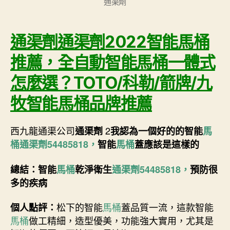
通渠劑
通渠劑通渠劑2022智能馬桶
推薦，全自動智能馬桶一體式
怎麼選？TOTO/科勒/箭牌/九
牧智能馬桶品牌推薦
西九龍通渠公司
2
通渠劑
我認為一個好的的智能
馬
桶
通渠劑54485818，
智能
馬桶
蓋應該是這樣的
總結：智能
馬桶
乾淨衛生
通渠劑54485818，
預防很
多的疾病
松下的智能
馬桶
蓋品質一流，這款智能
個人點評：
馬桶
做工精細，造型優美，功能強大實用，尤其是