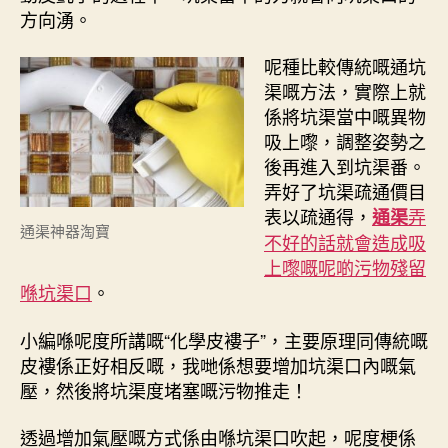
方向湧。
呢種比較傳統嘅通坑
渠嘅方法，實際上就
係將坑渠當中嘅異物
吸上嚟，調整姿勢之
後再進入到坑渠番。
弄好了坑渠疏通價目
表以疏通得，
弄
通渠
通渠神器淘寶
不好的話就會造成吸
上嚟嘅呢啲污物殘留
喺坑渠口
。
小編喺呢度所講嘅“化學皮褸子”，主要原理同傳統嘅
皮褸係正好相反嘅，我哋係想要增加坑渠口內嘅氣
壓，然後將坑渠度堵塞嘅污物推走！
透過增加氣壓嘅方式係由喺坑渠口吹起，呢度梗係